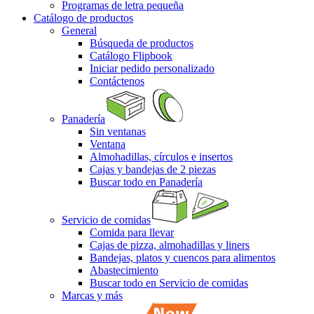
Programas de letra pequeña
Catálogo de productos
General
Búsqueda de productos
Catálogo Flipbook
Iniciar pedido personalizado
Contáctenos
Panadería
Sin ventanas
Ventana
Almohadillas, círculos e insertos
Cajas y bandejas de 2 piezas
Buscar todo en Panadería
Servicio de comidas
Comida para llevar
Cajas de pizza, almohadillas y liners
Bandejas, platos y cuencos para alimentos
Abastecimiento
Buscar todo en Servicio de comidas
Marcas y más