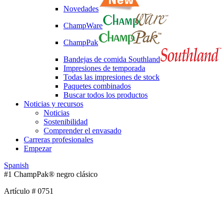
Novedades
ChampWare
ChampPak
Bandejas de comida Southland
Impresiones de temporada
Todas las impresiones de stock
Paquetes combinados
Buscar todos los productos
Noticias y recursos
Noticias
Sostenibilidad
Comprender el envasado
Carreras profesionales
Empezar
Spanish
#1 ChampPak® negro clásico
Artículo # 0751