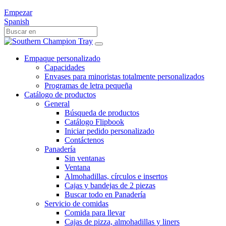
Empezar
Spanish
Empaque personalizado
Capacidades
Envases para minoristas totalmente personalizados
Programas de letra pequeña
Catálogo de productos
General
Búsqueda de productos
Catálogo Flipbook
Iniciar pedido personalizado
Contáctenos
Panadería
Sin ventanas
Ventana
Almohadillas, círculos e insertos
Cajas y bandejas de 2 piezas
Buscar todo en Panadería
Servicio de comidas
Comida para llevar
Cajas de pizza, almohadillas y liners