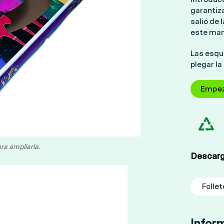
garantiz
salió de
este man
Las esqui
plegar la
Empe
ra ampliarla.
Descar
Folle
Infor