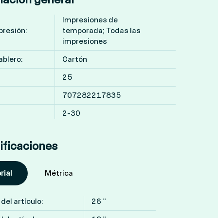
Impresiones de
presión:
temporada; Todas las
impresiones
ablero:
Cartón
25
707282217835
2-30
ificaciones
rial
Métrica
del artículo:
26 "