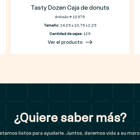
Tasty Dozen Caja de donuts
Artículo # 12375
Tamaño:
14,25 x 10,75 x 2,25
Cantidad de cajas:
125
Ver el producto
¿Quiere saber más?
stamos listos para ayudarle. Juntos, daremos vida a su marc