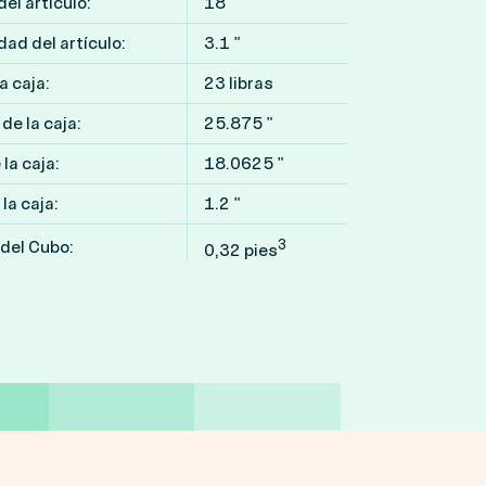
el artículo:
18 "
ad del artículo:
3.1 "
a caja:
23 libras
de la caja:
25.875 "
la caja:
18.0625 "
 la caja:
1.2 "
3
del Cubo:
0,32 pies