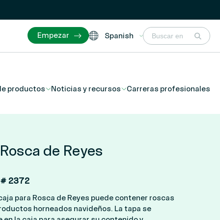
Empezar
Spanish
de productos
Noticias y recursos
Carreras profesionales
 Rosca de Reyes
o # 2372
caja para Rosca de Reyes puede contener roscas
productos horneados navideños. La tapa se
 en la caja para asegurar su contenido y