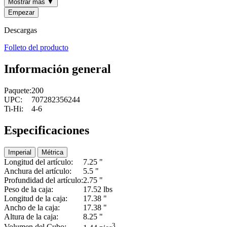
Mostrar más ▼
Empezar
Descargas
Folleto del producto
Información general
Paquete:
200
UPC:
707282356244
Ti-Hi:
4-6
Especificaciones
Imperial
Métrica
Longitud del artículo:
7.25 "
Anchura del artículo:
5.5 "
Profundidad del artículo:
2.75 "
Peso de la caja:
17.52 lbs
Longitud de la caja:
17.38 "
Ancho de la caja:
17.38 "
Altura de la caja:
8.25 "
3
Volumen del Cubo: