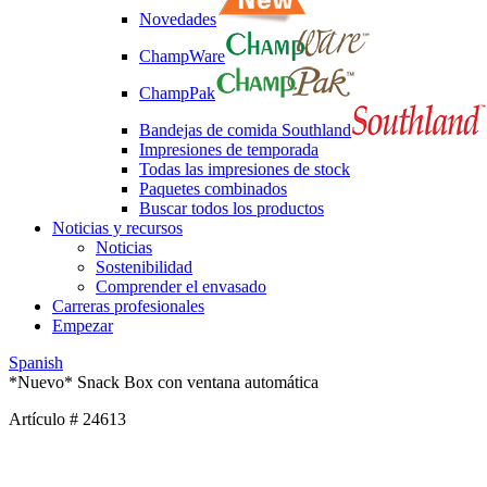
Novedades
ChampWare
ChampPak
Bandejas de comida Southland
Impresiones de temporada
Todas las impresiones de stock
Paquetes combinados
Buscar todos los productos
Noticias y recursos
Noticias
Sostenibilidad
Comprender el envasado
Carreras profesionales
Empezar
Spanish
*Nuevo* Snack Box con ventana automática
Artículo # 24613