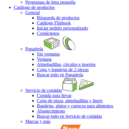
Programas de letra pequeña
Catálogo de productos
General
Búsqueda de productos
Catálogo Flipbook
Iniciar pedido personalizado
Contáctenos
Panadería
Sin ventanas
Ventana
Almohadillas, círculos e insertos
Cajas y bandejas de 2 piezas
Buscar todo en Panadería
Servicio de comidas
Comida para llevar
Cajas de pizza, almohadillas y liners
Bandejas, platos y cuencos para alimentos
Abastecimiento
Buscar todo en Servicio de comidas
Marcas y más